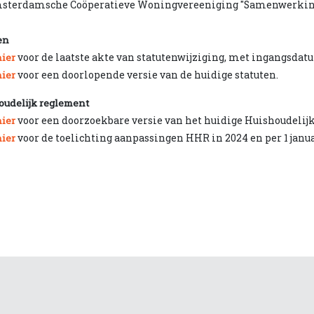
sterdamsche Coöperatieve Woningvereeniging "Samenwerking" B.
en
voor de laatste akte van statutenwijziging, met ingangsdatu
hier
voor een doorlopende versie van de huidige statuten.
hier
oudelijk reglement
voor een doorzoekbare versie van het huidige Huishoudelij
hier
voor de toelichting aanpassingen HHR in 2024 en per 1 janu
hier