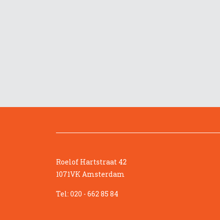
Roelof Hartstraat 42
1071VK Amsterdam
Tel: 020 - 662 85 84