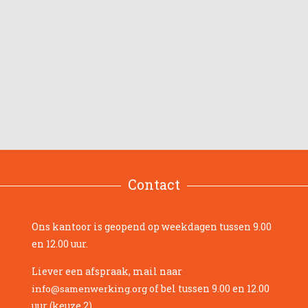
Contact
Ons kantoor is geopend op weekdagen tussen 9.00
en 12.00 uur.
Liever een afspraak, mail naar
of bel tussen 9.00 en 12.00
info@samenwerking.org
uur (keuze 2).